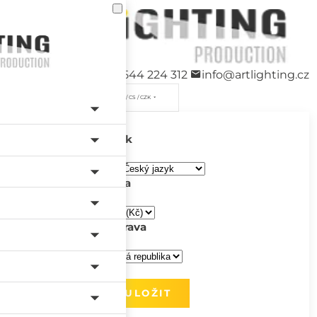
+420 544 224 312
info@artlighting.cz
/ CS / CZK
Jazyk
Měna
Doprava