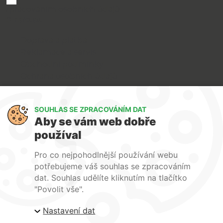
zpracováním osobních údajů
O nákupu
Doprava a platba
Reklamace a servis
Obchodní podmínky
Ochrana osobních údajů
Art Lighting
SOUHLAS SE ZPRACOVÁNÍM DAT
O nás
Aby se vám web dobře
Služby
používal
FAQ
Kontakty
Pro co nejpohodlnější používání webu
potřebujeme váš souhlas se zpracováním
dat. Souhlas udělíte kliknutím na tlačítko
"Povolit vše".
Nastavení dat
| ARTlighting.cz, Komenského 427 Újezd u Brna, 664
53 Česká republika