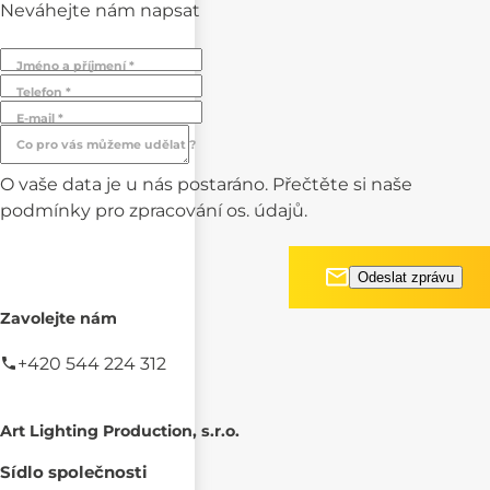
Neváhejte nám napsat
Jméno a příjmení *
Telefon *
E-mail *
Co pro vás můžeme udělat ?
O vaše data je u nás postaráno. Přečtěte si naše
podmínky pro
zpracování os. údajů.
Zavolejte nám
+420 544 224 312
Art Lighting Production, s.r.o.
Sídlo společnosti