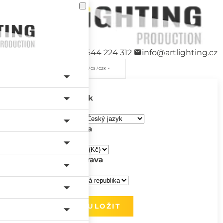
+420 544 224 312
info@artlighting.cz
/ CS / CZK
Jazyk
Měna
Doprava