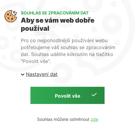
Art Lighting
SOUHLAS SE ZPRACOVÁNÍM DAT
O nás
Aby se vám web dobře
Služby
používal
FAQ
Kontakty
Pro co nejpohodlnější používání webu
potřebujeme váš souhlas se zpracováním
dat. Souhlas udělíte kliknutím na tlačítko
"Povolit vše".
Nastavení dat
| ARTlighting.cz, Komenského 427 Újezd u Brna, 664
53 Česká republika
Copyright © 2026 | ARTlighting.cz | by
Souhlas můžete odmítnout