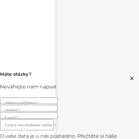
Máte otázky?
×
Neváhejte nám napsat
Jméno a příjmení *
Telefon *
E-mail *
Co pro vás můžeme udělat ?
O vaše data je u nás postaráno. Přečtěte si naše